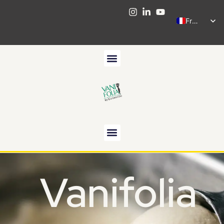
French
Vanifolia