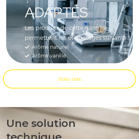
ADAPTÉS
Les produits de cette gamme
permettent les étiquetages suivants :
Arôme naturel
Arôme vanille
Etats-Unis
Une solution
technique