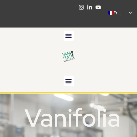
French
Vanifolia