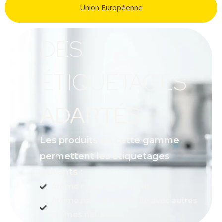
Union Européenne
DES
ÉTIQUETAGES
ADAPTÉS
Les produits de cette gamme
permettent les étiquetages
suivants :
Arôme naturel de vanille
Arôme naturel de vanille avec autres
arômes naturels